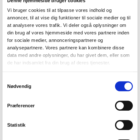
advokater med speciale i konkursbehandling,
Denne hjemmeside bruger cookies
rekonstruktion og andre insolvensretlige områder.
Vi bruger cookies til at tilpasse vores indhold og
annoncer, til at vise dig funktioner til sociale medier og til
Vi har altid plads til flere dedikerede advokater, som
at analysere vores trafik. Vi deler også oplysninger om
ønsker at udvikle sine kompetencer sammen med andre
din brug af vores hjemmeside med vores partnere inden
specialister. Er du vores næste medlem?
for sociale medier, annonceringspartnere og
analysepartnere. Vores partnere kan kombinere disse
Bliv medlem i dag
data med andre oplysninger, du har givet dem, eller som
de har indsamlet fra din brug af deres tjenester.
PS. Vi tænkte, at du måske vil
læse vores vedtægter
,
inden du melder dig ind. Du er jo advokat.
Samtykkevalg
Nødvendig
Mød vores bestyrelse
Præferencer
Hos Danske Insolvensadvokater tillader vi os at have
store ambitioner – både på vores egne og ikke mindst
Statistik
på vores klienters vegne. Det kræver et professionelt
setup.