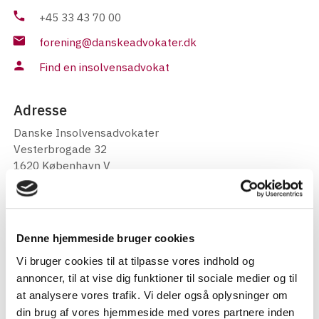
phone
+45 33 43 70 00
mail
forening@danskeadvokater.dk
person
Find en insolvensadvokat
Adresse
Danske Insolvensadvokater
Vesterbrogade 32
1620 København V
location_on
Find vej
Denne hjemmeside bruger cookies
Bliv medlem
Vi bruger cookies til at tilpasse vores indhold og
Vi er mere end 300 advokater med speciale i
annoncer, til at vise dig funktioner til sociale medier og til
konkursbehandling, rekonstruktion og andre
at analysere vores trafik. Vi deler også oplysninger om
insolvensretlige områder. Og vi har også plads til dig.
din brug af vores hjemmeside med vores partnere inden