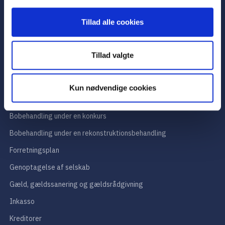
MAIL
Tillad alle cookies
forening@danskeadvokater.dk
TELEFON
Tillad valgte
33 43 70 00
Kun nødvendige cookies
BLIV KLOGERE
Bobehandling under en konkurs
Bobehandling under en rekonstruktionsbehandling
Forretningsplan
Genoptagelse af selskab
Gæld, gældssanering og gældsrådgivning
Inkasso
Kreditorer