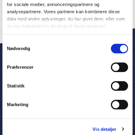
for sociale medier, annonceringspartnere og
Sådan bliver du medlem
analysepartnere. Vores partnere kan kombinere disse
data med andre oplysninger, du har givet dem, eller som
de har indsamlet fra din brug af deres tjenester.
Samtykkevalg
Nødvendig
Præferencer
Kontakt os
ADRESSE
Statistik
Danske Insolvensadvokater
Vesterbrogade 32
Marketing
1620 København V
CVR
Vis detaljer
28053614